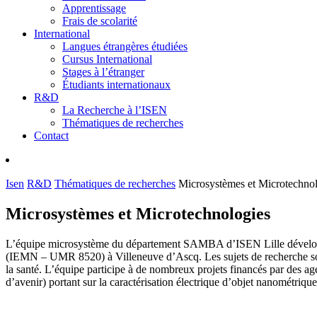
Apprentissage
Frais de scolarité
International
Langues étrangères étudiées
Cursus International
Stages à l’étranger
Étudiants internationaux
R&D
La Recherche à l’ISEN
Thématiques de recherches
Contact
Isen
R&D
Thématiques de recherches
Microsystèmes et Microtechno
Microsystèmes et Microtechnologies
L’équipe microsystème du département SAMBA d’ISEN Lille développe u
(IEMN – UMR 8520) à Villeneuve d’Ascq. Les sujets de recherche sont
la santé. L’équipe participe à de nombreux projets financés par des a
d’avenir) portant sur la caractérisation électrique d’objet nanométrique